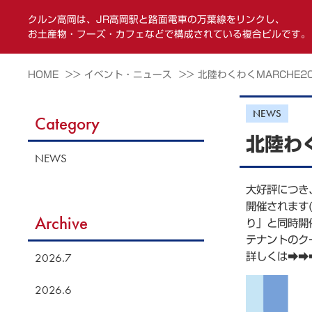
クルン高岡は、JR高岡駅と路面電車の万葉線をリンクし、
お土産物・フーズ・カフェなどで構成されている複合ビルです。
HOME >>
イベント・ニュース >>
北陸わくわくMARCHE20
NEWS
Category
北陸わく
NEWS
大好評につき
開催されます
Archive
り」と同時開
テナントのク
2026.7
詳しくは➡➡➡ht
2026.6